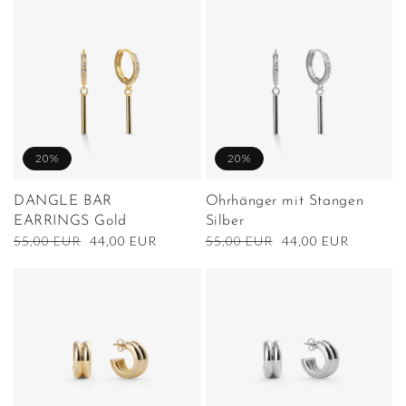
20%
20%
DANGLE BAR
Ohrhänger mit Stangen
EARRINGS Gold
Silber
Normaler
55,00 EUR
Verkaufspreis
44,00 EUR
Normaler
55,00 EUR
Verkaufspreis
44,00 EUR
Preis
Preis