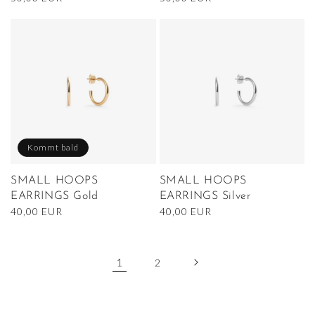
Preis
Preis
Kommt bald
SMALL HOOPS
SMALL HOOPS
EARRINGS Gold
EARRINGS Silver
Normaler
40,00 EUR
Normaler
40,00 EUR
Preis
Preis
1
2