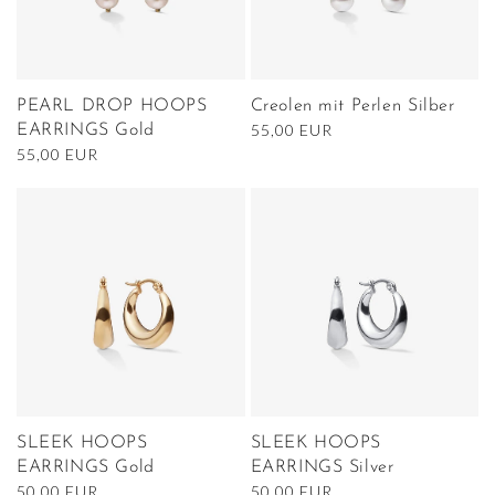
PEARL DROP HOOPS
Creolen mit Perlen Silber
Normaler
55,00 EUR
EARRINGS Gold
Preis
Normaler
55,00 EUR
Preis
SLEEK HOOPS
SLEEK HOOPS
EARRINGS Gold
EARRINGS Silver
Normaler
50,00 EUR
Normaler
50,00 EUR