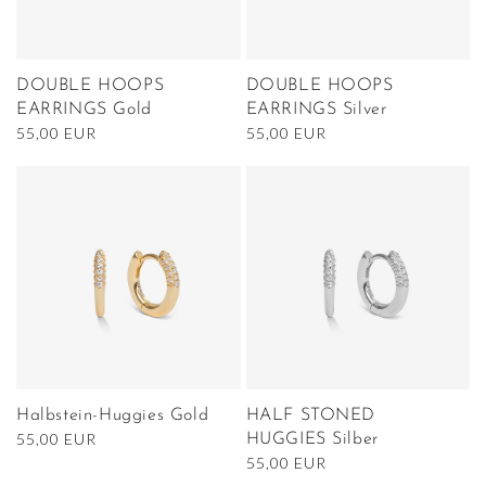
DOUBLE HOOPS
DOUBLE HOOPS
EARRINGS Gold
EARRINGS Silver
Normaler
55,00 EUR
Normaler
55,00 EUR
Preis
Preis
Halbstein-Huggies Gold
HALF STONED
Normaler
55,00 EUR
HUGGIES Silber
Preis
Normaler
55,00 EUR
Preis