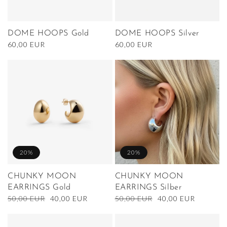
DOME HOOPS Gold
DOME HOOPS Silver
Normaler
60,00 EUR
Normaler
60,00 EUR
Preis
Preis
20%
20%
CHUNKY MOON
CHUNKY MOON
EARRINGS Gold
EARRINGS Silber
Normaler
50,00 EUR
Verkaufspreis
40,00 EUR
Normaler
50,00 EUR
Verkaufspreis
40,00 EUR
Preis
Preis