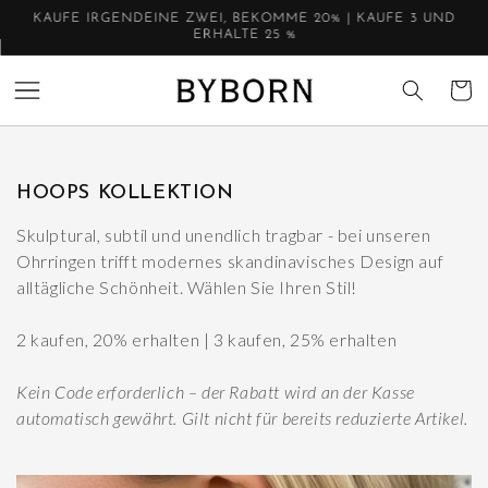
Direkt
KAUFE IRGENDEINE ZWEI, BEKOMME 20% | KAUFE 3 UND
zum
ERHALTE 25 %
Inhalt
Warenko
Kategorie:
HOOPS KOLLEKTION
Skulptural, subtil und unendlich tragbar - bei unseren
Ohrringen trifft modernes skandinavisches Design auf
alltägliche Schönheit. Wählen Sie Ihren Stil!
2 kaufen, 20% erhalten | 3 kaufen, 25% erhalten
Kein Code erforderlich – der Rabatt wird an der Kasse
automatisch gewährt. Gilt nicht für bereits reduzierte Artikel.