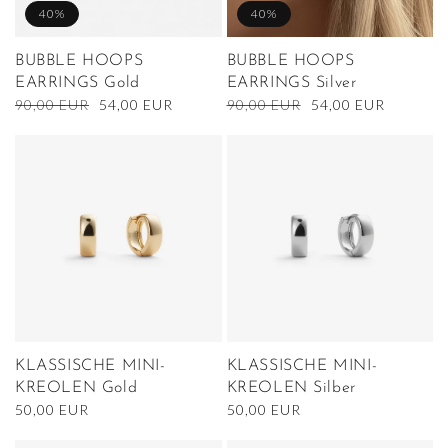
40%
40%
BUBBLE HOOPS
BUBBLE HOOPS
EARRINGS Gold
EARRINGS Silver
Normaler
90,00 EUR
Verkaufspreis
54,00 EUR
Normaler
90,00 EUR
Verkaufspreis
54,00 EUR
Preis
Preis
KLASSISCHE MINI-
KLASSISCHE MINI-
KREOLEN Gold
KREOLEN Silber
Normaler
50,00 EUR
Normaler
50,00 EUR
Preis
Preis