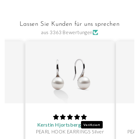
Lassen Sie Kunden für uns sprechen
aus 3363 Bewertungen
Kerstin Hjortsberg
Ka
PEARL HOOK EARRINGS Silver
PEAR