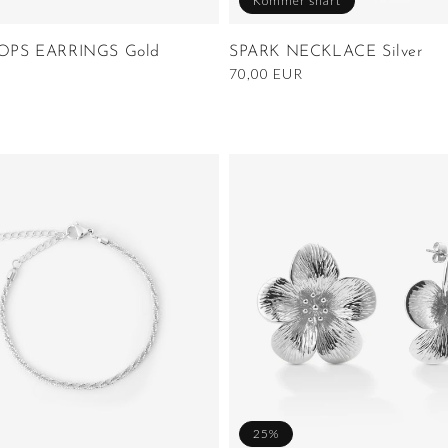
Kommer snart
PS EARRINGS Gold
SPARK NECKLACE Silver
Ordinarie
70,00 EUR
pris
25%