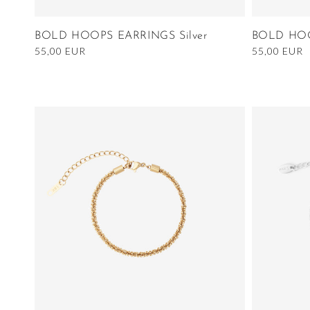
BOLD HOOPS EARRINGS Silver
BOLD HOO
Ordinarie
55,00 EUR
Ordinarie
55,00 EUR
pris
pris