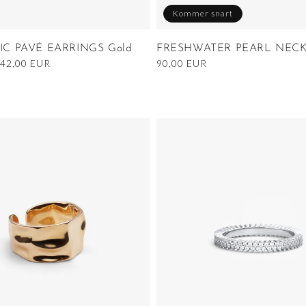
Kommer snart
C PAVÉ EARRINGS Gold
FRESHWATER PEARL NEC
Nedsatt
42,00 EUR
Ordinarie
90,00 EUR
pris
pris