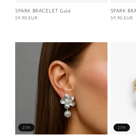
SPARK BRACELET Gold
SPARK BRA
Ordinarie
59,90 EUR
Ordinarie
59,90 EUR
pris
pris
25%
25%