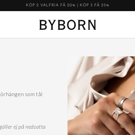
FRI FRAKT PÅ ORDRAR ÖVER 700 KR
h örhängen som tål
gäller ej på nedsatta