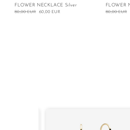
FLOWER NECKLACE Silver
FLOWER N
Ordinarie
80,00 EUR
Nedsatt
60,00 EUR
Ordinarie
80,00 EUR
pris
pris
pris