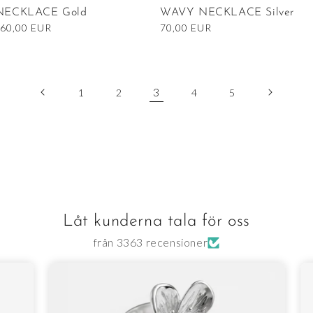
ECKLACE Gold
WAVY NECKLACE Silver
Nedsatt
60,00 EUR
Ordinarie
70,00 EUR
pris
pris
3
1
2
4
5
Låt kunderna tala för oss
från 3363 recensioner