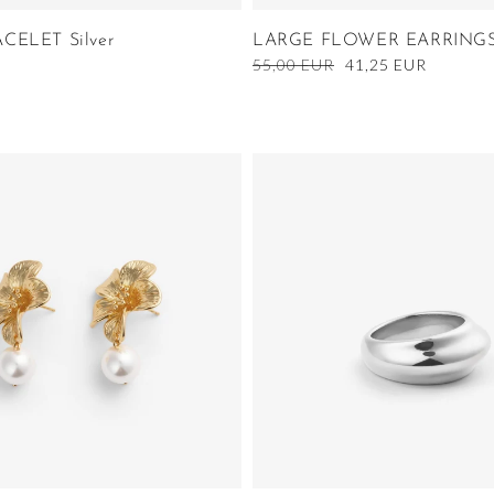
CELET Silver
LARGE FLOWER EARRINGS 
Ordinarie
55,00 EUR
Nedsatt
41,25 EUR
pris
pris