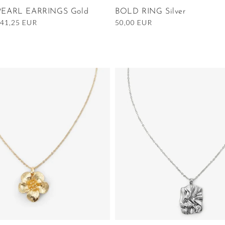
EARL EARRINGS Gold
BOLD RING Silver
Nedsatt
41,25 EUR
Ordinarie
50,00 EUR
pris
pris