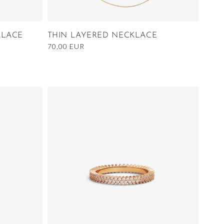
KLACE
THIN LAYERED NECKLACE
Ordinarie
70,00 EUR
pris