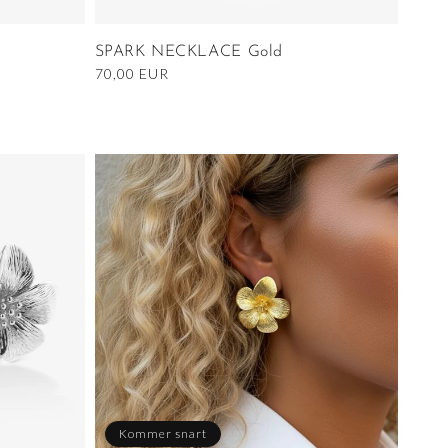
SPARK NECKLACE Gold
Ordinarie
70,00 EUR
pris
Kommer snart