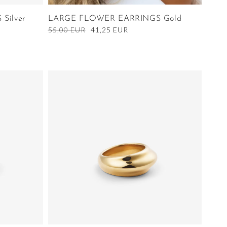
Silver
LARGE FLOWER EARRINGS Gold
Ordinarie
55,00 EUR
Nedsatt
41,25 EUR
pris
pris